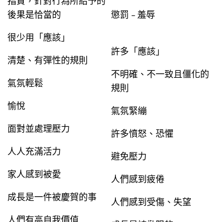
指責，針對行為所給予的
後果是恰當的
懲罰
羞辱
–
很少用「應該」
許多「應該」
清楚、有彈性的規則
不明確、不一致且僵化的
氣氛輕鬆
規則
愉悅
氣氛緊繃
面對並處理壓力
許多憤怒、恐懼
人人充滿活力
避免壓力
家人感到被愛
人們感到疲倦
成長是一件被慶賀的事
人們感到受傷、失望
人們有高自我價值