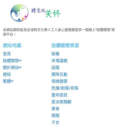
本網站期盼能為全球跨文化華人工人身心靈健康提供一個線上”肢體關懷”資
源平台。
網站地圖
肢體關懷資源
首頁
裝備
肢體關懷
禾場議題
關於網站
返國
連結
團隊互動
繁體
情緒健康
危機/創傷/哀傷
靈命造就
差派者關顧
單身
婚姻
子女