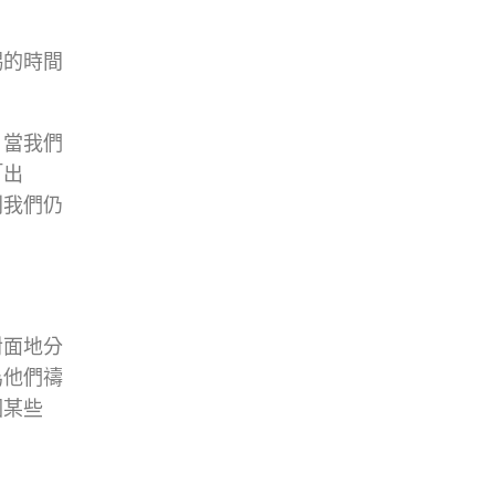
賜的時間
。當我們
「出
則我們仍
對面地分
為他們禱
因某些