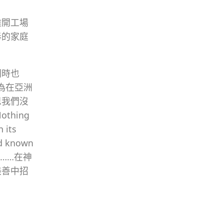
離開工場
奉的家庭
同時也
為在亞洲
恩我們沒
thing
n its
nd known
的……在神
美善中招