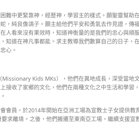
在困難中更緊靠神，經歷神，學習主的樣式。願聖靈幫助
像蛇，純良像鴿子。願主給他們平安和勇氣去作見證，傳
們在人看來沒有果效時，知道神衡量的是我們的忠心與順
候，知道在神凡事都能。求主教導我們數算自己的日子，
上忠心。
Missionary Kids MKs），他們在異地成長，深受當地
身上接收了家鄉的文化，他們在兩種文化之中生活和學習
子。
會會員，於2014年開始在亞洲工場為宣教士子女提供教
政府要求離境。之後，他們搬遷至東南亞工場，繼續支援宣