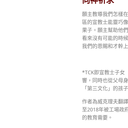
向神祈求
願主教導我們怎樣
區的宣教士能靈巧
果子。願主幫助他
看來沒有可能的時
我們的恩賜和才幹
*TCK即宣教士子女（
響，同時也從父母
「第三文化」的孩
作者為威克理夫翻譯
至2018年被工場
的教育需要。