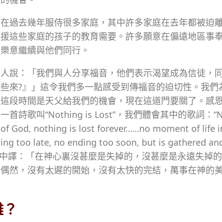
會在過去幾年服侍很多家庭，其中許多家庭在去年都被迫
支援這些家庭的孩子的教育需要。許多願意在偏遠地區事
很樂意繼續與他們同行。
有人說：「我們與人分享福音，他們表示渴望成為信徒，
些來?』」這令我們多一點感受到傳福音的迫切性。我們
。這段時間是天父給我們的機會，現在這道門要關了。感
歌叫“Nothing is Lost”，我們體會其中的歌詞：“No
t of God, nothing is lost forever……no moment of life i
ning too late, no ending too soon, but is gathered a
ness.”（中譯：「在神心裏沒甚麼是失掉的，沒甚麼是永遠失掉
的偶然，沒有太遲的開始，沒有太快的完結，萬事在神的
）
難？