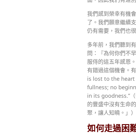
我們感到榮幸有機
了。我們願意繼續
仍有需要，我們也
多年前，我們聽到
問：『為何你們不早
服侍的這五年感恩
有錯過這個機會。有一首詩
is lost to the hear
fullness; no begin
in its good
的豐盛中沒有生命
聚，讓人知曉。」
如何走過困