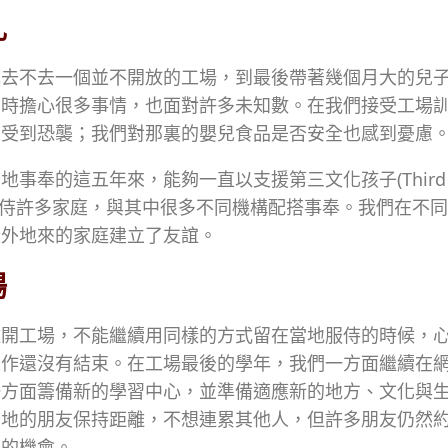
扎
扎去不去一個並不開放的工場，到最後帶著幾個月大的兒
當時擔心很多事情，也面對許多未知數。在我們接受工場
才受到恐襲；我們對那裏的嬰兒食品是否安全也感到憂慮
事奉的這五年來，能夠一直以支援第三文化孩子(Third Cu
需要服侍許多家庭，與其中很多不同機構配搭事奉。我們在不
從外地來的家庭建立了友誼。
場
離開工場，不能繼續用同樣的方式留在當地服侍的時候，
工作還沒有結束。在工場最後的學年，我們一方面繼續在
一方面籌備新的學習中心，並準備適應新的地方、文化與
當地的朋友保持距離，不想連累其他人，但許多朋友仍然
別的機會。