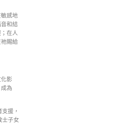
在敏感地
福音和結
服；在人
在祂賜給
文化影
，成為
育支援，
教士子女