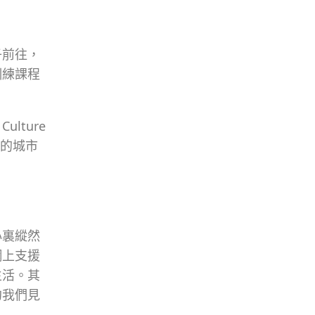
子前往，
訓練課程
。
lture
同的城市
心裏縱然
網上支援
生活。其
約我們見