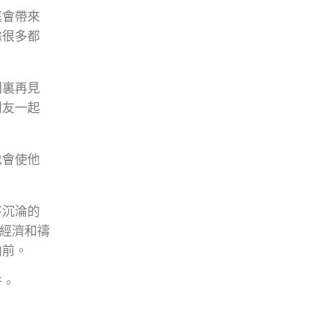
庭會帶來
餘很多都
間裏再見
朋友一起
也會使他
將沉淪的
在經濟和禱
向前。
行。