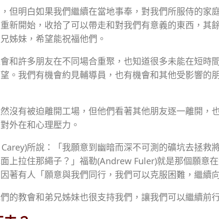
開，但明白如果我們繼續在當地事奉，對我們所服侍的家
意重新開始，收拾了可以帶走和對我們有意義的東西，其
弟兄姊妹，希望能祝福他們。
機會和許多朋友在不同場合重聚，也知道很多未能在短時
盼望。我們有機會約見輔導員，也有機會和其他受影響的
雖然沒有被迫離開工場，但他們看著其他朋友逐一離開，
面對外在和心理壓力。
iam Carey)所說：「我願意到幽暗而深不可測的礦坑去拯救
上拉住那繩子？」福勒(Andrew Fuler)就是那個願意
。因著有人「願意與我們同行，我們可以克服困難，繼續
我們的教會和弟兄姊妹也很支持我們，讓我們可以繼續前