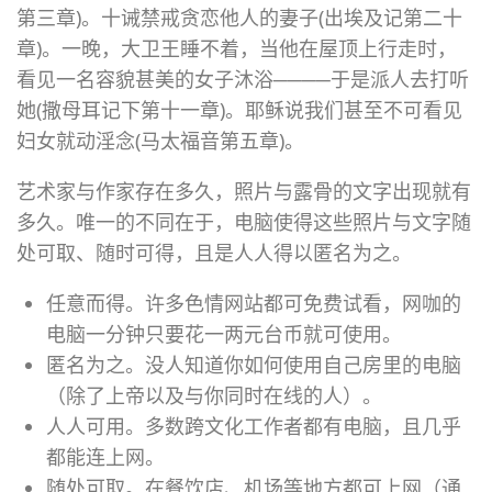
第三章)。十诫禁戒贪恋他人的妻子(出埃及记第二十
章)。一晚，大卫王睡不着，当他在屋顶上行走时，
看见一名容貌甚美的女子沐浴
────
于是派人去打听
她(撒母耳记下第十一章)。耶稣说我们甚至不可看见
妇女就动淫念(马太福音第五章)。
艺术家与作家存在多久，照片与露骨的文字出现就有
多久。唯一的不同在于，电脑使得这些照片与文字随
处可取、随时可得，且是人人得以匿名为之。
任意而得。许多色情网站都可免费试看，网咖的
电脑一分钟只要花一两元台币就可使用。
匿名为之。没人知道你如何使用自己房里的电脑
（除了上帝以及与你同时在线的人）。
人人可用。多数跨文化工作者都有电脑，且几乎
都能连上网。
随处可取。在餐饮店、机场等地方都可上网（通