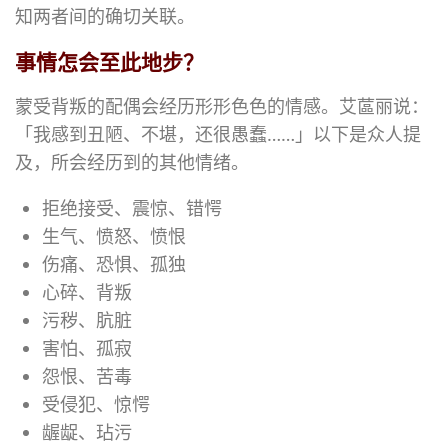
知两者间的确切关联。
事情怎会至此地步？
蒙受背叛的配偶会经历形形色色的情感。艾蓲丽说：
「我感到丑陋、不堪，还很愚蠢……」以下是众人提
及，所会经历到的其他情绪。
拒绝接受、震惊、错愕
生气、愤怒、愤恨
伤痛、恐惧、孤独
心碎、背叛
污秽、肮脏
害怕、孤寂
怨恨、苦毒
受侵犯、惊愕
龌龊、玷污