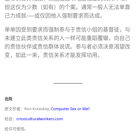
但这仅为少数（如有）的个案。通常一般人无法单靠
己力成就
──
或仅因他人强制要求而达成。
单单因受到要求而强制参与于
责信小组的基督徒，与
未建立此类责信关系的人一样可能重蹈覆辙，向自己
的责信伙伴或责信群体说谎。参与者必须决意渴望改
变，如此一来，责信关系才能发挥功用。
出处
原文作者：Ron Koteskey,
Computer Sex or Me?
检自：
crossculturalworkers.com
经许可使用。