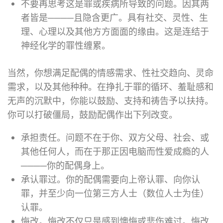
不要再思考这是罪或疾病所导致的问题。因其两
者皆是
────
且隐含更广。具有社交、灵性、生
理、心理以及其他方方面面的缘由。这是连结于
神经化学的罪性缠累。
当然，你想满足配偶的情感需求、性社交趋向、灵命
需求，以及其他种种。在挣扎于罪的循环、羞耻感和
无声的沉默中，你能以鼓励、支持和祷告予以扶持。
你可以打破僵局，鼓励配偶作出下列改变。
承担责任。问题不在于你、双方父母、社会、或
其他任何人，而在于那正因电脑而性爱成瘾的人
────
你的配偶身上。
承认罪过。你的配偶需要向上帝认罪、向你认
罪，并至少向一位第三方人士（数位人士为佳）
认罪。
悔改。悔改不仅只是感到懊悔或悲伤难过。悔改