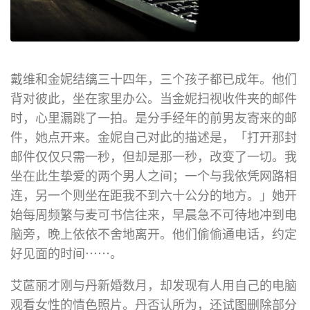
戴维和金妮结缡三十四年，三个孩子都已成年。他们
背对彼此，坐在家里办公。当金妮扫视收件夹的邮件
时，心里漏跳了一拍。是分手经年的前男友寄来的邮
件，她点开来。金妮自己对此的描述是，「打开那封
邮件仅仅只需一秒，但却是那一秒，改变了一切。我
坐在此生挚爱的两个男人之间；一个与我依凭网路相
连，另一个则坐在距我不到六十公分的地方。」她开
始每周频繁与麦可书信往来，早晨急不可待地冲到电
脑旁，晚上依依不舍地离开。他们偷偷通电话，约定
好见面的时间⋯⋯。
艾蓲丽才刚与丹新婚数月，却发现有人用自己的电脑
观看女性的情色照片。丹否认所为，还试图删除部分