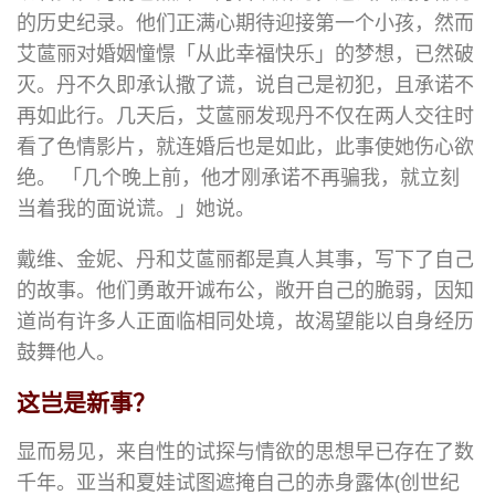
的历史纪录。他们正满心期待迎接第一个小孩，然而
艾蓲丽对婚姻憧憬「从此幸福快乐」的梦想，已然破
灭。丹不久即承认撒了谎，说自己是初犯，且承诺不
再如此行。几天后，艾蓲丽发现丹不仅在两人交往时
看了色情影片，就连婚后也是如此，此事使她伤心欲
绝。 「几个晚上前，他才刚承诺不再骗我，就立刻
当着我的面说谎。」她说。
戴维、金妮、丹和艾蓲丽都是真人其事，写下了自己
的故事。他们勇敢开诚布公，敞开自己的脆弱，因知
道尚有许多人正面临相同处境，故渴望能以自身经历
鼓舞他人。
这岂是新事？
显而易见，来自性的试探与情欲的思想早已存在了数
千年。亚当和夏娃试图遮掩自己的赤身露体(创世纪