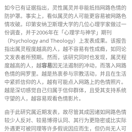
如今已有证据指出，灵性属灵并非能抵挡网路色情的
防护罩。事实上，看似属灵的人可能更容易被网路色
情攻破。印第安纳卫斯理大学的几位心理学家做过一
份调查，并于2006年在「心理学与神学」期刊
（Psychology and Theology）上发表成果。该报告
指出属灵程度越高的人，越不容易有性成瘾，如同论
文发表者所预期。然而，该研究同时也发现，属灵程
度越高的人，越
容易
因无法遏制的冲动，而落入网路
色情的网罗里。越是热衷参与宗教活动，并且在生活
中紧抓信仰的人，越有可能点入网路上的色情照片。
越是深切感觉自己归属于信仰群体，且受其支持系统
守望的人，越容易观看色情影片。
由于此研究属近期发表，故尽管其成因诸如网路色情
较少人反对、较易博得认同、其行为更隐密或比实际
外遇更可被同理等许多假说因应而生，但仍尚无人可