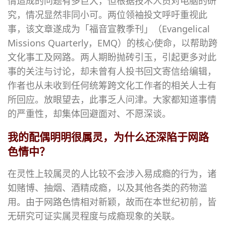
情造成的问题有多巨大，但根据技术人员对电脑的研
究，情况显然非同小可。两位领袖投文呼吁重视此
事，该文章遂成为「福音宣教季刊」（
Evangelical
Missions Quarterly，EMQ
）的核心使命，以帮助跨
文化事工及网路。两人期盼抛砖引玉，引起更多对此
事的关注与讨论，却未曾有人投书回文寄信给编辑，
作者也从未收到任何统筹跨文化工作者的相关人士有
所回应。放眼望去，此事乏人问津。大家都知道事情
的严重性，却集体回避面对、不愿深谈。
我的配偶明明很属灵，为什么还深陷于网路
色情中？
在灵性上较属灵的人比较不会涉入易成瘾的行为，诸
如赌博、抽烟、酒精成瘾，以及其他各类的药物滥
用。由于网路色情相对新颖，故而在本世纪初前，皆
无研究可证实属灵程度与成瘾现象的关联。