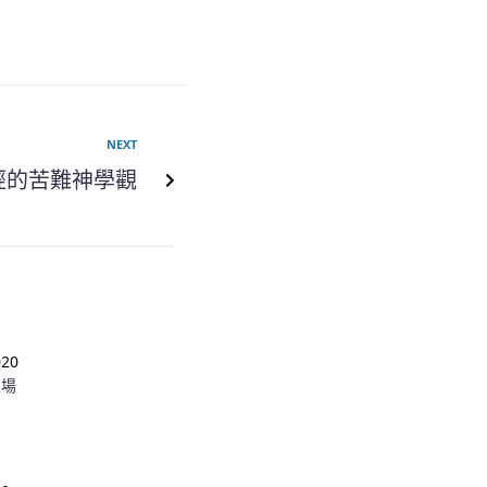
NEXT
經的苦難神學觀
020
工場