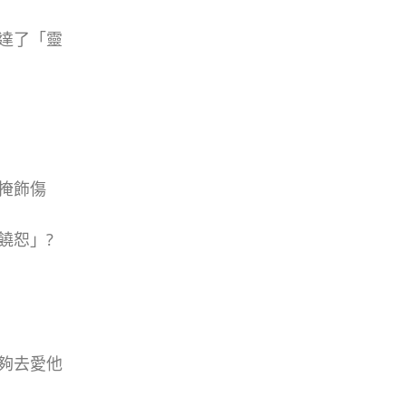
傳達了「靈
掩飾傷
饒恕」?
能夠去愛他