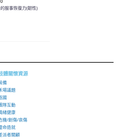
20
的服事恢復力(韌性)
肢體關懷資源
裝備
禾場議題
返國
團隊互動
情緒健康
危機/創傷/哀傷
靈命造就
差派者關顧