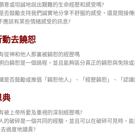
否願意或坦誠地說出艱難的生命經歷和感受嗎?
組織是否鼓勵支持我們誠實地分享不舒服的感受，還是間接
不應該有某些情緒感受的訊息?
行動去饒恕
經有從神和他人那裏被饒恕的經歷嗎
是否明白饒恕是一個過程，並且能夠區分真正的饒恕與免除或
的組織是否鼓勵或推倡「饒恕他人」、「經歷饒恕」、「認識
恩典
否有被上帝所愛及重視的深刻經歷嗎?
接受人的破碎是一個共同的經驗，並且可以在破碎可見時，
是去過度地譴責?