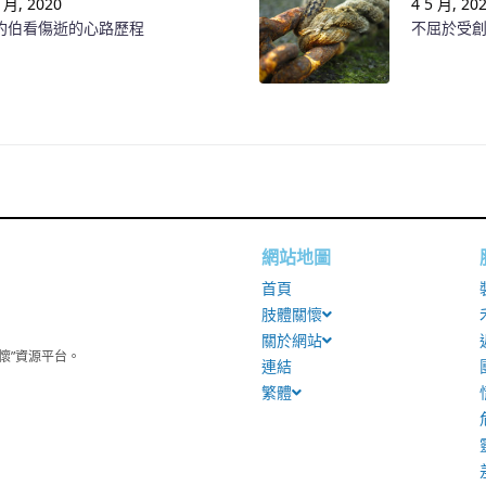
5 月, 2020
4 5 月, 20
約伯看傷逝的心路歷程
不屈於受創
網站地圖
首頁
肢體關懷
關於網站
懷”資源平台。
連結
繁體