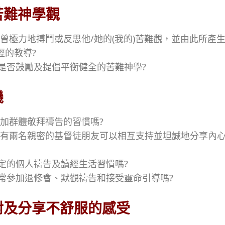
苦難神學觀
是否曾極力地搏鬥或反思他/她的(我的)苦難觀，
並由此所產
經的教導?
構是否鼓勵及提倡平衡健全的苦難神學?
機
有參加群體敬拜禱告的習慣嗎?
)至少有兩名親密的基督徒朋友可以相互支持並坦誠地分享內
固定的個人禱告及讀經生活習慣嗎?
經常參加退修會、默觀禱告和接受靈命引導嗎?
對及分享不舒服的感受