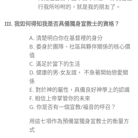
行我所吩咐的，就是我的朋友了。
III.
我如何得知我是否具備獨身宣教士的資格？
A. 清楚明白你在
基督裡的身分
B. 委身於團隊、社區與夥伴關係的
核心價
值
C. 滿足
於當下的生活
D. 健康的男-女友誼
， 不急著開始戀愛關
係
E. 對於神的屬性，具備良好
神學上的認識
F. 相信
上帝掌管你的未來
G. 你是否有一個宣教/福音的呼召？
用這七項作為預備當獨身宣教士的衡量方
式