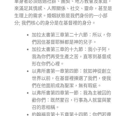
單身者必須透過社群、團契、地方教會及家庭，
來滿足其情感、人際關係、社交、靈命，甚至是
生理上的需求。
婚姻狀態是我們身份的一小部
分; 我們核心的身分是在基督裡的身分。
加拉太書第三章第二十六節：所以，你
們因信基督耶穌都是神的兒子。
加拉太書第三章的十九節：我小子阿，
我為你們再受生產之苦，直等到基督成
形在你們心裡。
以弗所書第一章第四節：就如神從創立
世界以前，在基督裡揀選了我們，使我
們在他面前成為聖潔，無有瑕疵。
以弗所書第四章第一節：我為主被囚的
勸你們：既然蒙召，行事為人就當與蒙
召的恩相稱。
約翰福音第十五章第十四節：你們若遵