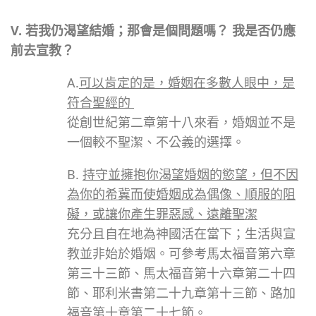
V. 若我仍渴望結婚；那會是個問題嗎？ 我是否仍應
前去宣教？
A.
可以肯定的是，婚姻在多數人眼中，是
符合聖經的
從創世紀第二章第十八來看，婚姻並不是
一個較不聖潔、不公義的選擇。
B.
持守並擁抱你渴望婚姻的慾望，但不因
為你的希冀而使婚姻成為偶像、順服的阻
礙，或讓你產生罪惡感、遠離聖潔
充分且自在地為神國活在當下；生活與宣
教並非始於婚姻。可參考馬太福音第六章
第三十三節、馬太福音第十六章第二十四
節、耶利米書第二十九章第十三節、路加
福音第十章第二十七節。