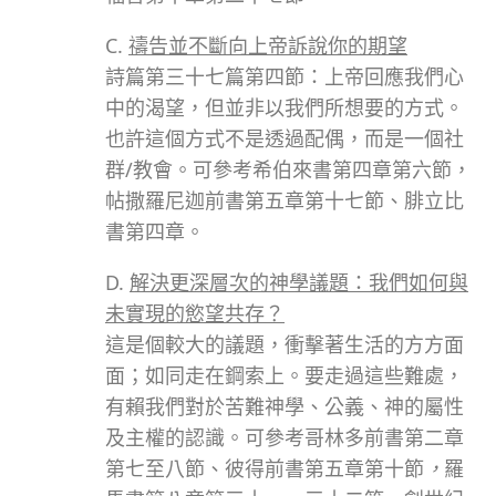
C.
禱告並不斷向上帝訴說你的期望
詩篇第三十七篇第四節：上帝回應我們心
中的渴望，但並非以我們所想要的方式。
也許這個方式不是透過配偶，而是一個社
群/教會。可參考希伯來書第四章第六節，
帖撒羅尼迦前書第五章第十七節、腓立比
書第四章。
D.
解決更深層次的神學議題：我們如何與
未實現的慾望共存？
這是個較大的議題，衝擊著生活的方方面
面；如同走在鋼索上。要走過這些難處，
有賴我們對於苦難神學、公義、神的屬性
及主權的認識。可參考哥林多前書第二章
第七至八節、彼得前書第五章第十節
，
羅