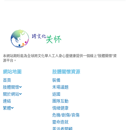
本網站期盼能為全球跨文化華人工人身心靈健康提供一個線上”肢體關懷”資
源平台。
網站地圖
肢體關懷資源
首頁
裝備
肢體關懷
禾場議題
關於網站
返國
連結
團隊互動
繁體
情緒健康
危機/創傷/哀傷
靈命造就
差派者關顧