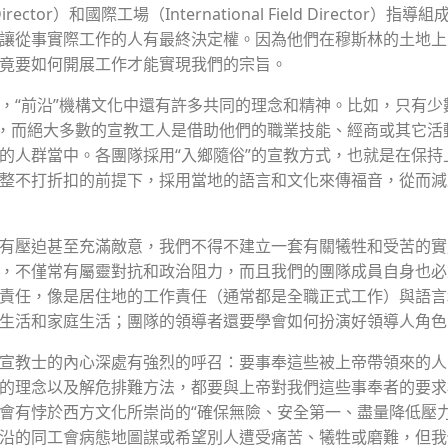
 Director）和國際工場（International Field Director）指
讓從事實際工作的人有最終決定權。因為他們在穆斯林的土地上
竟要如何開展工作才能實現我們的宗旨。
，“前沿”機構文化中還有許多共同的理念和精神。比如，只有少
”，而絕大多數的宣教工人是借助他們的職業技能、經商或其它活
的人群當中。各團隊採用“入鄉隨俗”的宣教方式，也就是在保持
整不打折扣的前提下，採用當地的語言和文化來傳福音，從而減
有壓迫甚至充滿敵意，我們不得不建立一套有關犧牲和受苦的實
，不僅常有屬靈對抗和政治阻力，而且我們的團隊成員自身也必
責任，像是居住地的工作責任（通常都是全職正式工作）與語言
生活和家庭生活；團隊的領導者還要學會如何扮演好領導人角色
宣教士的內心深處有強烈的呼召：要事奉這些被上帝帶領來的人
的理念以及解危排難方法，都要與上帝對我們這些事奉者的要求
會有悖於西方文化所崇尚的“確保無險、安全第一、盡量降低壓力
沿的同工會病態地圖謀或希望別人遭受痛苦、犧牲或磨難，但我