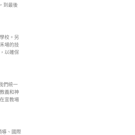
，到最後
學校。另
禾場的技
，以確保
我們統一
教義和神
在宣教場
隊領導、國際