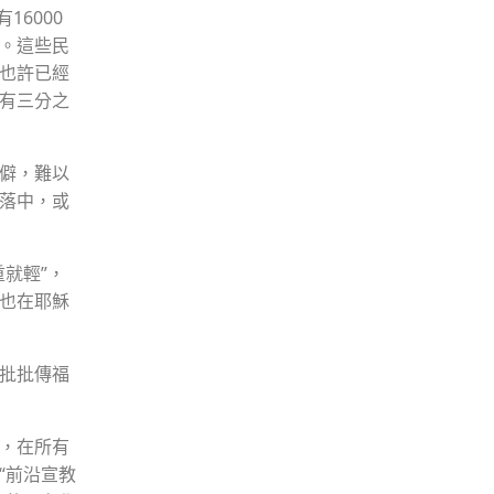
6000
。這些民
也許已經
有三分之
僻，難以
落中，或
就輕”，
也在耶穌
批批傳福
，在所有
“前沿宣教