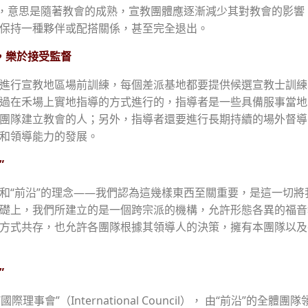
想，意思是隨著教會的成熟，宣教團體應逐漸減少其對教會的影響
保持一種夥伴或配搭關係，甚至完全退出。
，樂於接受監督
進行宣教地區場前訓練，每個差派基地都要提供候選宣教士訓練
過在禾場上實地指導的方式進行的，指導者是一些具備服事當地
團隊建立教會的人；另外，指導者還要進行長期持續的場外督導
和領導能力的發展。
”
和“前沿”的理念——我們認為這幾樣東西至關重要，是這一切將
礎上，我們所建立的是一個跨宗派的機構，允許形態各異的福音
方式共存，也允許各團隊根據其領導人的決策，擁有本團隊以及
”
際理事會”（International Council）， 由“前沿”的全體團