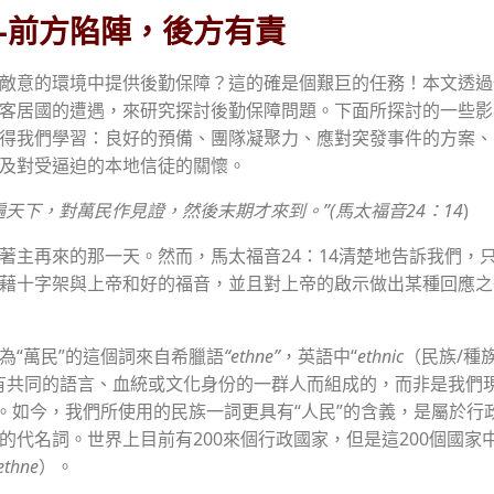
—前方陷陣，後方有責
敵意的環境中提供後勤保障？這的確是個艱巨的任務！本文透過
客居國的遭遇，來研究探討後勤保障問題。下面所探討的一些影
得我們學習：良好的預備、團隊凝聚力、應對突發事件的方案、
及對受逼迫的本地信徒的關懷。
遍天下，對萬民作見證，然後末期才來到。”
(馬太福音24：14
)
著主再來的那一天。然而，馬太福音24：14清楚地告訴我們，
藉十字架與上帝和好的福音，並且對上帝的啟示做出某種回應之
為“萬民”的這個詞來自希臘語
“ethne”
，英語中“
ethnic
（民族/種
有共同的語言、血統或文化身份的一群人而組成的，而非是我們
”。如今，我們所使用的民族一詞更具有“人民”的含義，是屬於行
的代名詞。世界上目前有200來個行政國家，但是這200個國家
ethne
）。