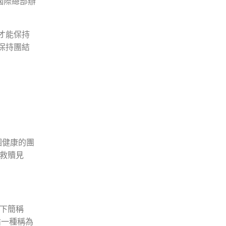
國際總部辦
才能保持
保持團結
個健康的團
救贖見
下簡稱
循一種稱為