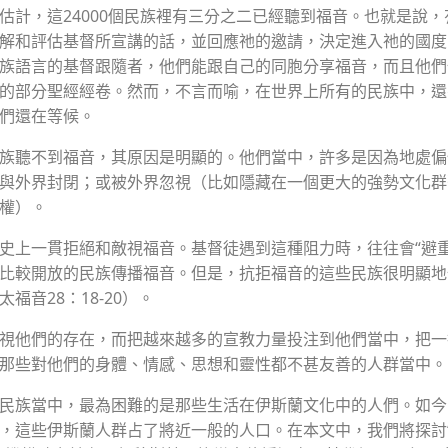
計，這24000個民族裡有三分之二已經聽到福音。也就是說，有1
解和評估基督所宣講的話，並回應祂的邀請，決定進入祂的國度
族語言的基督跟隨者，他們能跟自己的同胞分享福音，而且他們
的部分聖經經卷。然而，不言而喻，在世界上所有的民族中，還
們還在等候。
族聽不到福音，其原因是明顯的。他們當中，許多是因為地處偏
與外界封閉；或被外界忽視（比如隱藏在一個更大的強勢文化群
權）。
史上一貫拒絕和敵視福音。基督徒遇到這種阻力時，往往會“避重
比較開放的民族傳播福音。但是，抗拒福音的這些民族很明顯地
福音28：18-20）。
視他們的存在，而把越來越多的宣教力量投注到他們當中，把一
那些對他們的身體、情感、思想和靈性都不甚友善的人群當中。
民族當中，最為困難的是那些生活在伊斯蘭文化中的人們。如今
，這些伊斯蘭人群占了將近一般的人口。在本文中，我們將探討