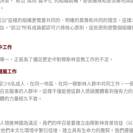
決策。“前沿”採用“扁平化”的組織結構，使各團隊和差派基地與
。
前沿”這樣的組織更需要共同的、明確的異像和共同的理念，這樣
旨。“前沿”所有成員都認可六條核心原則，這些原則使整個組織
中工作
專一，正是為了彌足歷史中對穆斯林宣教工作的不足。
開展工作
：至少6名成人，在同一地區、在同一穆斯林人群中共同工作。一
召去服事的人群中，這樣不僅能使這群人透過團體看到強有力的
體的力量經久不衰。
人領進神國為滿足，我們的呼召是要建立由穆斯林背景信徒（以
在他們本文化環境中繁衍倍增、建立具有生命力的團契。我們遵