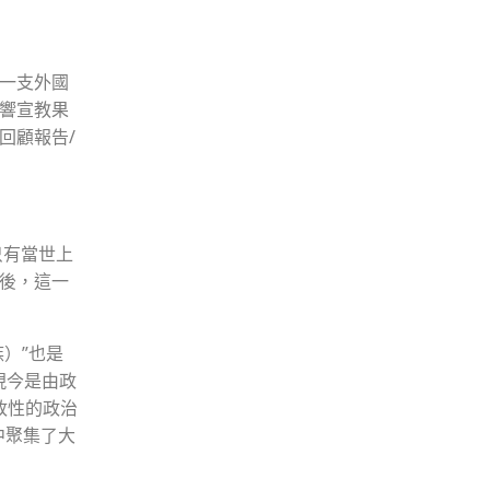
一支外國
響宣教果
回顧報告/
只有當世上
後，這一
族）”也是
現今是由政
政性的政治
中聚集了大