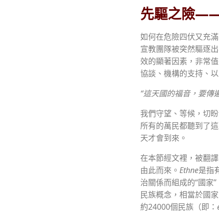
先驅之險—
如何在危險四伏又充滿
宣教團隊被突然驅逐出
效的顯著因素，非常值
協談、機構的支持、以
“這天國的福音，要傳
我們守望、等候，切盼
所有的萬民都聽到了這
天才會到來。
在本節經文裡，被翻譯
由此而來。
Ethne
是指
治關係而組成的“國家
民族概念，相當於國家
約24000個民族（即：