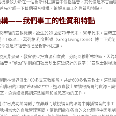
個機構致力於在一個穆斯林民族當中傳播福音，其代價是不言而
首先介紹一下這個福音機構，瞭解其事工的性質和特點。
機構——我們事工的性質和特點
較年輕的宣教機構，誕生於20世紀70年代末、80年代末，當時正
1983年，葛列格·利文斯頓（Greg Livingstone）博士正式
使命就是將福音傳播給穆斯林民族。
的現實背景是，教會很少把資源和宣教士分配到穆斯林地區，因為
福音。“前沿”早期的口號反映出這些統計的數字：“宣教士對穆斯
個穆斯林世界派出100多支宣教團隊，共計600多名宣教士。這些
和非洲的20個“差派基地”中，選取宣教士並獲得所需的資源。
室，負責總體協調這些團隊和差派基地的工作。
前沿”已成功地開創了在艱難而敵視福音的環境中傳播福音的事工
地相當大的自我管理空間，使他們能在各自的文化環境中因地制