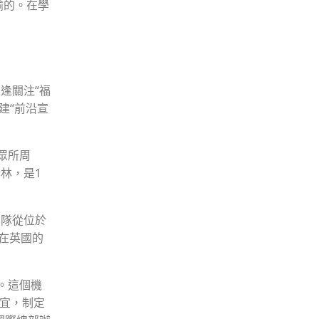
喻的。在學
逢關注“福
創建“前沿宣
眾所周
林，是1
團隊從位於
設在英國的
。這個機
宜，制定