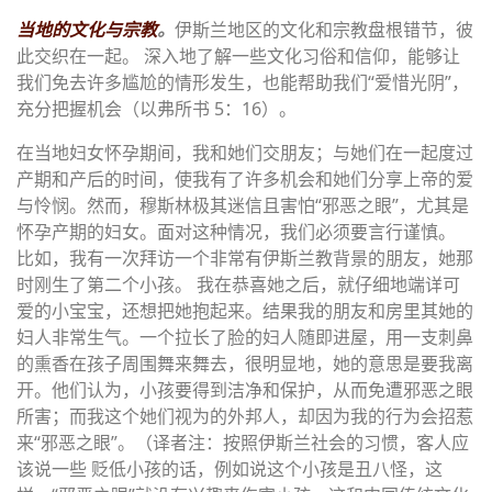
当地的文化与宗教
。
伊斯兰地区的文化和宗教盘根错节，彼
此交织在一起。 深入地了解一些文化习俗和信仰，能够让
我们免去许多尴尬的情形发生，也能帮助我们“爱惜光阴”，
充分把握机会（以弗所书 5：16）。
在当地妇女怀孕期间，我和她们交朋友；与她们在一起度过
产期和产后的时间，使我有了许多机会和她们分享上帝的爱
与怜悯。然而，穆斯林极其迷信且害怕“邪恶之眼”，尤其是
怀孕产期的妇女。面对这种情况，我们必须要言行谨慎。
比如，我有一次拜访一个非常有伊斯兰教背景的朋友，她那
时刚生了第二个小孩。 我在恭喜她之后，就仔细地端详可
爱的小宝宝，还想把她抱起来。结果我的朋友和房里其她的
妇人非常生气。一个拉长了脸的妇人随即进屋，用一支刺鼻
的熏香在孩子周围舞来舞去，很明显地，她的意思是要我离
开。他们认为，小孩要得到洁净和保护，从而免遭邪恶之眼
所害；而我这个她们视为的外邦人，却因为我的行为会招惹
来“邪恶之眼”。（译者注：按照伊斯兰社会的习惯，客人应
该说一些 贬低小孩的话，例如说这个小孩是丑八怪，这