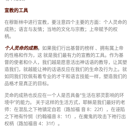
宣教的工具
在穆斯林中进行宣教，要注意四个主要的方面：个人灵命的
成熟；语言与友情；当地的文化与宗教；上帝赋予的权
柄。
个人灵命的成熟
。
如果我们行出基督的榜样 、拥有属上帝
的性格和作为，这 就是我们最有力的宣教的工具。作为基
督的使者和仆人，我们越是愿意活出神话语的教导，让其塑
造我们，就越能让神的话语反应在我们的生命及行为上。就
如同我们钦佩有着专业的才干和语言技能一样，塑造我们的
品格才是真正的目标。
灵命的成熟也反应在一个人是否具备“生活在邪灵影响的环
境中”的能力。 关于这样的生活方式，耶稣是我们最好的老
师：在混乱之下祂镇定自若（路加福 音 8：22f），在诬陷
之下祂有怜悯（约翰福音 8：1f），在魔鬼的攻击下祂行出
权柄（路加福音 4：31f）。