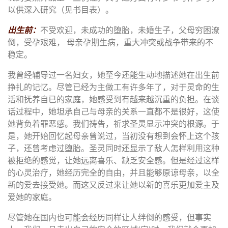
以供深入研究（见书目表）。
出生前：
不受欢迎，未成功的堕胎，未婚生子，父母穷困潦
倒，受孕艰难， 母亲孕期生病，重大冲突或战争带来的不
稳定。
我曾经辅导过一名妇女，她至今还能生动地描述她在出生前
挣扎的记忆。尽管已经为主做工有许多年了，对于灵命的生
活和抚养自已的家庭，她感受到有越来越沉重的负担。在谈
话过程中，她坦承自己与母亲的关系一直都不是很好，这使
她背负着罪恶感。我们祷告，祈求圣灵显示冲突的根源。于
是，她开始回忆起母亲曾说过，当初没有想到会怀上这个孩
子，还曾考虑过堕胎。圣灵同时还显示了敌人怎样利用这种
被拒绝的感觉，让她远离喜乐、缺乏安全感。但是经过这样
的心灵治疗，她经历完全的自由，并且能够原谅母亲，以全
新的爱去接受她。而这又反过来让她以新的喜乐更加爱主及
爱她的家庭。
尽管她在国内也可能会经历同样让人绊倒的感受，但事实