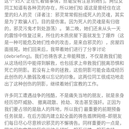
这个“妇人”正在忙着做事情，丝毫没有注意到她们。两位女
同工知道有各种灵的存在，所以她们知 道这是曾经住在这
里的妇人的灵（译者注：邪灵常常假扮成死人的灵魂，其实
是为了欺骗人们，目的是伤害。因为死人的灵魂是有归宿
的，邪灵污鬼才到处游荡）。 第二晚，她们还未从头一天
的震惊中恢复过来，所住的木质房屋下面就发生了爆炸（这
是一种可能危及她们性命的攻击，是来自邪灵的），房屋四
面摇晃。她们回来后，我带着她们进行了分享讨论
(
debriefing
)。我们也祷告求上帝能释放，不仅是救我们能
从这场经历中能得到解救，也包括求上帝救我们脱离恐惧和
死亡的阴影。若没有上帝的拯救，这些阴影可能会造成经历
此创伤的人脆弱及难以忘记的印象。这两位同工很成功地走
出了这种创伤的阴影，继续着她们宣教的工作。
许多同工遭遇战争的残酷，不是痛失当地的朋友，就是亲身
经历恐吓威胁、 撤离疏散、抢劫、攻击甚至强奸。正因为
我们要占领的是敌人的阵地，所以我们 最重要的前期预备
任务就是，在后方国内建立起全面的祷告盾牌网络–即朋友
们每日尽心尽意辨识邪灵的不懈祷告。同样重要的一点是，