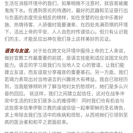
生活在消极环境中的我们，如果稍微不注意时，就容易被魔
鬼拖下水。在遇到恶劣的待遇时，最好的武器和见证是行出
与负面的态度完全相反的榜样，如在贪婪的社会中乐善好
施、热情待客、人骄傲时我要谦卑、在四处充满恐惧的环境
下，活出上帝的平安、人人自危时传递信心。但只有认识我
们的主，才能反应出神在我们身上这样美好的见证。
语言与友谊
。
对于处在跨文化环境中服侍上帝的工人来说，
做好宣教工作最重要的前提，是语言技能和适应该国文化的
能力。语言的学习是我们与当地人交 心的管道，让我们能
建立友谊，而友谊是分享福音的重要基石。另一方面，我们
若竭力表现出对当地语言的兴趣将大有裨益。我自已就经历
到，当我能够倾听并了解当地妇女的愁烦时，她们是多么兴
奋的回应。 就这样，我们之间建立起信任，这对在战争冲
突中生活的妇女们是多么的难得啊！ 同时我们也有机会与
这些原本信奉伊斯兰教的虔诚信徒一起奉耶稣的圣名祷告，
求上帝除去我们生活中的疾病和烦愁，从而将她们引领到至
高的医治者和和平之君面前来。