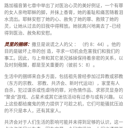
路加福音第七章中举出了对医治心灵的美好例证，一个有罪
的女人亲吻耶稣的脚，并抹上香膏，她的羞耻和痛苦随着泪
水流出。耶稣安慰了她的心、赦免了她的罪、救赎了她的
灵，让她从过去的旧我中得释放。她就高兴地离去了–已经
得到医治、赦免和安慰。
灵里的捆绑：
撒旦是说谎之人的父 ： （约 8：44）。他的
目的是破坏上帝的创 造，寻求一切机会危害我们和我们的
事工。因此，与上帝和其它弟兄姊妹保持着亲密的关系，以
及时刻儆醒，都是至关重要的（彼前 5：8）。
生活中的捆绑来自多方面，包括祖先曾经参加过异教或邪教
（东方的宗教、 邪教、共济会、新时代运动），家里有人
自杀，犯过谋杀或性虐待的罪，对色情作品、求邪灵显身的
“聚会”游戏、占星术或其它迷信活动有过参与或有兴趣。 以
上这些都给魔鬼的势力提供了可趁之机，它们可能骚扰压迫
的不只是本人，还有其家人。
共济会对于人们生活的影响可能并未得到足够的认识，这一