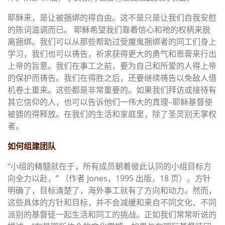
耶稣来，是让被捆绑的得自由。这不是只是让我们自我安慰
的陈词滥调而已。 耶稣希望我们靠着信心和祂的权柄来脱
离捆绑。我们可以从那些帮助过受魔鬼捆绑者的同工们身上
学习，我们也可以祷告，祈求获得更大的勇气和恩膏来行出
上帝的旨意。我们在事工之前，要为自己和所爱的人得上帝
的保护而祷告。我们在得胜之后，还要继续祷告以免敌人借
机卷土重来。这些都是非常重要的。如果我们拜访或接待有
其它信仰的人，也可以告诉他们一伟大的真理–耶稣基督使
被掳的得释放。在我们的生活和家庭里，除了圣灵别无掌权
者。
如何组建团队
“小组的精髓就在于，所有成员朝着彼此认同的小组目标方
向全力以赴，” （作者 Jones，1995 出版，18 页）。方针
明确了，目标清楚了，海外事工就有了方向和动力。然而，
这些具体的方针和目标，并不会减缓和来自不同文化、不同
派别的基督徒一起生活和同工的挑战。正如我们常常听说的