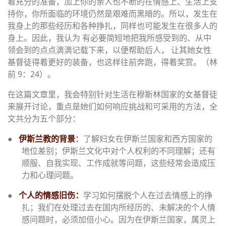
着充分的准备，加上你的亲人也不断的在情感上、生活上支
持你，你所面临的环境仍然是艰难而黑暗的。所以，发生在
我身上的那些经历和各种挣扎，同样也可能发生在很多人的
身上。因此，我认为 有必要简短地把我所感受到的、从中
领会到的点点滴滴记载下来，以便帮助后人， 让其她女性
基督徒得着更好的装备，也这样往前奔跑，得着奖赏。（林
前 9：24）。
在这篇文章里，我会特别针对生活在穆斯林国家的女基督徒
来展开讨论，重点是她们如何响应挑战和可采用的方法，全
文共分为五个部分：
●
伊斯兰教的背景
：
了解妇女在伊斯兰国家和西方国家的
地位差别；伊斯兰文化中对个人权利的不同理解；还有
顺服、自我实现、工作成就等问题，这些经常会造成压
力和心理问题。
●
个人的情感旧伤：
学习如何摆脱个人在过去情感上的挣
扎；我们在处理过去在国内所经历的、未解决的个人情
感问题时，必须加倍小心。因为在伊斯兰国家，属灵上