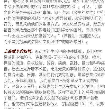
样，“邪恶之眼”就没有兴趣来伤害小孩。这和中国传统文化
中给小孩起难听的名字是非常相似的文化）。可见， 了解
文化的差异是最起码的事情。网上杂志《收割的女性》中有
这样简明扼要的总结：“对文化差异敏感，就是理解人们的
行为，而且采纳他们的生活方式。对文化差异敏感，就是为
福音的缘故走出那个界定我们国别身份的围城，而拥抱另
一片土地上尚未认识基督的人。”（译者注：是拥抱人民，
而不是拥抱异教信仰和文化风俗中的邪恶成分）。
上帝赋予的权柄
。
面对国外生活中的种种挑战 ，我们很容
易感到不知所措、 害怕恐惧–无处不在的灰尘泥浆、噪音、
拥挤的街道、男权统治、贫穷、疾病、武器、暴力和种种痛
苦。社会上充斥着不公正，无法无天的事触目惊心，这让我
们觉得无能、压抑、甚至使我们变得粗暴。这些感觉追逐着
我们，压仰着我们， 我们感觉自己好象草丛中无助的蚂
蚱，灵命大大受挫。耶稣也曾经生活在类似的环境中，但祂
按着天父所赐的权柄以德报怨。这样至高无上的呼召也临到
了我们。 我们也有来自天父赋予的能力和权柄保护着我
们，也使我们可以医治拯救他人 （路加福音 10：19；以弗