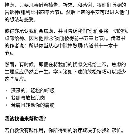
挂虑，只要凡事借着祷告、祈求、和感谢，将你们所要的
告诉神(腓利比书四章六节)。然后上帝的平安可以进入他们
的想法与感受。
彼得亦承认我们会焦虑，并且告诉我们”你们要将一切的忧
虑卸给神、因为他顾念你们(彼得前书五章七节) 。传道书
的作者说：所以你当从心中除掉愁烦(传道书十一章十
节)。
然而，有时候，即便在将我们的忧虑交托给上帝，焦虑的
生理反应仍然会产生。学习诸如下述的放松技巧可以减少
这些反应。
深深的、轻松的呼吸
紧绷与放松肌肉
耸肩且转动你的肩膀
我该找谁来帮助我？
若自救没有起作用，你所得到的治疗取决于你找谁帮忙。