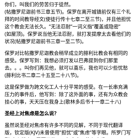
你们，叫我们的劳苦归于徒然。
(帖撒罗尼迦前书三章五节)。保罗在离开城镇前仅有三个礼
拜的时间教导经文(使徒行传十七章二至三节)，并且他担忧
这个教会无法长久。”无法忍耐”一词义指”覆盖或隐密”
(如屋顶)。保罗说当他无法忍耐，就打发提摩太去看他们的
状况(帖撒罗尼迦前书三章一至二节)。
保罗对比帖撒罗尼迦教会稍早成立的腓利比教会有相同的
感受。保罗写到：我想必须打发以巴弗提到你们那里
去。。。叫你们再见他，就可以喜乐，我也可以少些忧愁
(腓利比书二章二十五至二十八节)。
这是保罗做为跨文化工人十分平常的感受。在一长串充满
压力的事件后，他写到：除了这外面的事，还有为众教会
挂心的事，天天压在我身上(歌林多后书十一章二十八)
圣经上对焦虑是怎么说？
虽然说圣经对焦虑有许多不同的见解，不同于现代翻译
版，钦定版(KJV)未曾使用”担忧”或”焦虑”等字眼。所罗门写