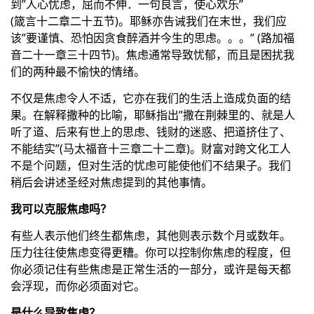
到”人心忧虑，屈而不伸．一句良言，使心欢乐”
(箴言十二章二十五节)。耶稣亦告诫我们在末世，我们应
该”要谨慎、恐怕因贪食醉酒并今生的思虑。。。” (路加福
音二十一章三十四节)。焦虑通常导致忧郁，而且是困扰我
们的两种最不愉快的情绪。
不仅是焦虑令人不适，它亦在我们的生活上造成负面的结
果。在解释撒种的比喻，耶稣指出”撒在荆棘里的、就是人
听了道、后来有世上的思虑、钱财的迷惑、把道挤住了、
不能结实”(马太福音十三章二十二章)。财富对跨文化工人
不是个问题，但对生活的忧虑可能使他们不结果子。我们
稍后会讲述圣经对焦虑提到的其他事情。
我可以克服焦虑吗？
有些人表示他们终生都焦虑，其他则表示数个月或数年。
压力往往使焦虑变得更糟。你可以控制你焦虑的程度，但
你必须记住有些焦虑是正常生活的一部分，或许是每天都
会浮现，而你必须面对它。
是什么导致焦虑？