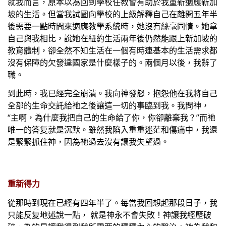
就我而言，原本以為回到學校任教會有助於我重新適應新加
坡的生活。但當我試圖向學校的上級解釋自己在離開五年半
後需要一點時間來適應教學系統時，她沒有絲毫同情。她拿
自己與我相比，說她在紐約生活兩年後仍然能跟上新加坡的
教育體制，卻全然不知生活在一個有時連基本的生活需求都
沒有保障的欠發達國家是什麼樣子的。兩個月以後，我辭了
職。
到此時，我已經完全崩潰。我向神發怒，抱怨他在我將自己
全部的生命交託給祂之後讓這一切的事臨到我。我問神，
“主啊，為什麼我把自己的生命給了你，你卻離棄我？”而祂
唯一的答复就是沉默。雖然我陷入重重迷茫和傷痛中，我還
是緊緊抓住神，因為祂過去沒有讓我失望過。
重新得力
從那時到現在已經有四年半了。每當我回想起那段日子，我
只能反复地述說一點， 就是神永不會失敗！神讓我經歷破