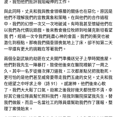
波，我怕他們批評我阻礙神的工作。
與此同時，丈夫和我與教會領導層的關係也在惡化，原因是
他們不理解我們的宣教異象和策略。在與他們的合作過程
中，我們的幻想一次又一次地破滅。有時我甚至懷疑他們在
以我們為代價玩遊戲。後來教會幾位牧師到哈薩克斯坦看望
我 們，經過一次令我們耗盡心神的會面，我們的衝突也被
激化到極點。那晚我們倆垂頭喪氣地上了床，卻不知第二天
一早還有更大的挑戰在等著我們。
兩個全副武裝的劫匪在丈夫開門準備送兒子上學時闖進屋。
他們對我先生一陣暴打，致使他後來在醫院裡躺了一周之
久。其中一名歹徒幾次揮刀逼我，三次都差點兒把我勒死。
更可怕的是他們甚至威脅要帶走我們五歲的女兒。丈夫和我
在絕望之中呼求上帝（詩 91）。感謝神，他們後來心軟
了，我們大大鬆了口氣。劫案之後我好幾天都恍惚不清，幸
好其它幾位隊員幫忙照料我們，陪我到醫院探望我先生，替
我們做飯，而且一名當社工的隊員還幫助我們作了匯報，整
理了案情始末。