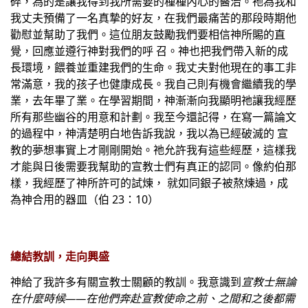
碎，為的是讓我得到我所需要的種種內心的醫治。祂為我和
我丈夫預備了一名真摯的好友，在我們最痛苦的那段時期他
勸慰並幫助了我們。這位朋友鼓勵我們要相信神所賜的直
覺，回應並遵行神對我們的呼 召。神也把我們帶入新的成
長環境，餵養並重建我們的生命。我丈夫對他現在的事工非
常滿意，我的孩子也健康成長。我自己則有機會繼續我的學
業，去年畢了業。在學習期間，神漸漸向我顯明祂讓我經歷
所有那些幽谷的用意和計劃。我至今還記得，在寫一篇論文
的過程中，神清楚明白地告訴我說，我以為已經破滅的 宣
教的夢想事實上才剛剛開始。祂允許我有這些經歷，這樣我
才能與日後需要我幫助的宣教士們有真正的認同。像約伯那
樣，我經歷了神所許可的試煉， 就如同銀子被熬煉過，成
為神合用的器皿（伯 23：10）
總結教訓，走向興盛
神給了我許多有關宣教士關顧的教訓。我意識到
宣教士無論
在什麼時候——在他們奔赴宣教使命之前、之間和之後都需