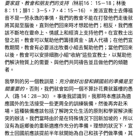
要家庭、教會和朋友們的支持（
林前16： 15－18；林後
8：11；腓1： 3－5，7，4：15－16）。差派宣教士去傳福
音不是一勞永逸的事情，我們的教會不能在打發他們走後就
將其拋至腦後，直到他們回來時才想起他們；相反，我們應
該不斷地在靈命上、情感上和經濟上支持他們。在宣教士出
發之前，教會可以幫助他們籌措資金、請人代禱；在他們宣
教期間，教會有必要派出牧養小組去幫助他們；當他們回來
以後，教會可以安排細胞小組“收納”這些宣教士，以幫助他
們解決物質上的需要、與他們共同禱告並且做他們的傾聽
者。
我學到的另一個教訓是：
充分做好出發和歸國前的準備是至
關重要的
，否則，我們就會如同一個不算計花費就蓋樓的愚
人（路 14：28－30）。事後我認識到，我那時本應該為適
應國外的生活接受一些更周全的訓練裝備，然後再奔赴禾
場。這種裝備應該包括了解跨文化生活的原則和學習解決衝
突的辦法。我們當時由於是在特殊情況下回新加坡的，所以
沒有為返鄉後的重新適應作充分的準備。理想的狀況下，宣
教士回國前應該提前半年就開始為自己和孩子們做準備，其