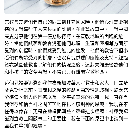
當教會差遣他們自已的同工到其它國家時，他們心理需要抱
持的是對這些工人有長遠的計劃。在此篇故事中，一對中國
夫妻分享他們在第一任期服待時，在宣教地區所面臨的危
險。當他們試著和教會溝通他們心理、生理和靈裡等方面所
受到的創傷時，他們感受到無比的挫敗。他們的教會不但小
看他們所遭受到的折磨，也沒有提供愛的關懷及支持。經過
幾次試圖使教會了解他們的情況之後，這對夫婦最後為他們
和小孩子的安全著想，不得已只好離開宣教地區。
這個見證要追溯到我作為新加坡華人宣教士和家人一同去哈
薩克斯坦之前、其間和之後的經歷。由於性別歧視、缺乏充
分準備、個人的困惑以及一次突如其來的危難，我一直在自
我保存和信靠神之間苦苦地掙扎。感謝神的恩典，我現在不
僅得以倖存，更是在祂裡面興盛。透過這次經歷，神讓我認
識到宣教士關顧事工的重要性，我在下面的見證中也談到一
些我們學到的經驗。