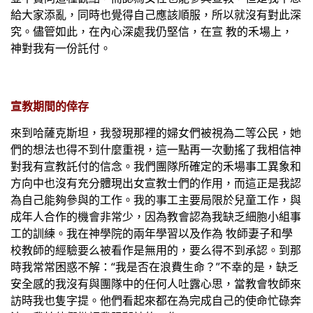
給大家添亂，同時也覺得自己應該順服，所以就沒有對此深
究。儘管如此，在內心深處我仍堅信，在宣 教的禾場上，
神對我有一份託付。
宣教期間的倖存
來到哈薩克斯坦，我發現那裡的婦女們被視為二等公民，她
們的想法也得不到什麼重視，這一點再一次動搖了我相信神
對我有宣教託付的信念。我們團隊所確定的禾場事工異象和
方向中也沒有充分體現出女宣教士們的作用，而這正是我認
為自己能夠參與的工作。我的事工主要局限於兒童工作，與
成年人合作的機會非常少，因為教會認為我缺乏細胞小組事
工的訓練。我在神學院的兩年學習以及作為 牧師妻子和學
校教師的經驗要么被看作是無用的，要么得不到承認。到那
時我常常困惑不解：“我是否在浪費生命？”不幸的是，缺乏
安全感的我沒有與團隊中的任何人吐露心思，當教會牧師來
訪時我也隻字提。他們看起來都在為完成自己的使命忙碌奔