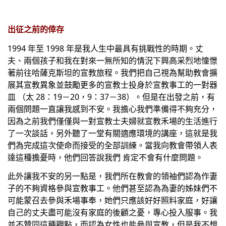
出征之前的倖存
1994 年至 1998 年是我人生中最具有挑戰性的時期。丈
夫、兩個孩子和我在對來一無所知的情況下興高采烈地憧憬
著前往哈薩克斯坦的宣教旅程。我們把自己視為幫助教會擴
展其宣教異象並鼓勵更多的宣教士投身於宣教事工的一對器
皿 （太 28：19－20，9：37－38）。但是在出發之前，有
兩個問題一直讓我感到不安。我擔心我們準備得不夠充分，
因為之前我們僅僅與一對宣教士夫婦就宣教禾場的生活進行
了一次談話，另外聽了一堂有關適應環境的講座，這就是我
們為完成這次使命而接受的全部訓練。當我向教會帶領人表
達這種擔憂時，他們回答說我們 肯定不會有什麼問題。
此外讓我不安的另一點是，我們所在教會的領袖們認為作妻
子的不夠資格參與宣教事工。他們甚至認為為妻的姊妹們不
可能蒙召去參與禾場事奉，她們只應該好好照料家庭，好讓
自己的丈夫盡可能沒有家庭的後顧之憂，專心投入服事。我
並不贊同這種觀點，而認為女性也能參與宣教，但是我不想