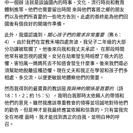
中一個辦 法就是談論國內的時事、文化、流行時尚和教育
體制進等。他們也需要留出時間 來與他們客居之鄉的朋友
們以及他們所喜愛的一些地方告別。此處的善終能為他們回
國後有個良好的開端作準備。
此外，我還認識到，
關心孩子們的需求非常重要（
弗 6：
4）。由於我們在宣教禾場四處奔波，我兒子二年級的大部
分功課被耽擱了。他後來向我和我丈夫承認， 在那段時間
他常有被忽視的感覺。女兒在劫案發生時經歷了極大的恐
懼，害怕萬一媽媽死去不知道會發生什麼事。後來我們還必
須幫助她脫離這種恐懼。現在丈夫和我正在學習和孩子們多
相處、多交流，以便更敏銳地體察他們的需要。
然而我得到的最寶貴的教訓是
我與神的關係是首要的
（詩 
18：1，2；約 15：5）。我明白我那時太依賴人的帶領和
他們的意見。雖然我應該尊重教會的領導並坦誠地對待他們
的勸告，但是神才是我最終應當依賴和信靠的。只有當我完
全在祂裡 面時，我才能找到真正的自我，並明白神的呼
召。