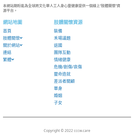
本網站期盼能為全球跨文化華人工人身心靈健康提供一個線上”肢體關懷”資
源平台。
網站地圖
肢體關懷資源
首頁
裝備
肢體關懷
禾場議題
關於網站
返國
連結
團隊互動
繁體
情緒健康
危機/創傷/哀傷
靈命造就
差派者關顧
單身
婚姻
子女
Copyright © 2022 cccw.care