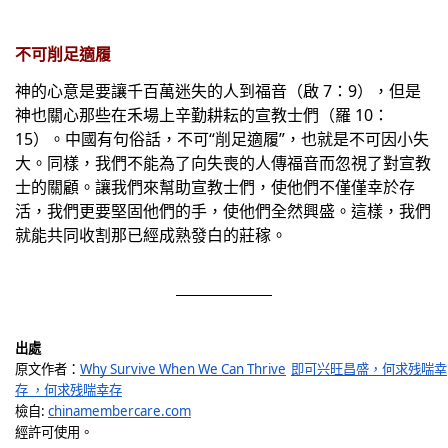
不可削足適履
神的心意是要讓千百萬迷失的人到福音（啟 7：9），但是
神也關心那些在禾場上辛勤耕耘的宣教士們（羅 10：
15）。中國有句俗話，不可“削足適履”，也就是不可因小失
大。同樣，我們不能為了向失喪的人傳福音而忽視了對宣教
士的關顧。讓我們來幫助宣教士們，使他們不僅僅幸於存
活，我們更要堅固他們的手，使他們全然興盛。這樣，我們
就能共同收割那已經成熟發白的莊稼。
出處
原文作者：
Why Survive When We Can Thrive
即可兴旺昌盛，何求残喘幸
存 ，何求残喘幸存
檢自: 
chinamembercare.com
經許可使用。