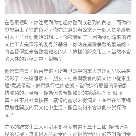
在看電視時，你注意到你拾起你聽到或看到的內容，而你的
思想染上了性的色彩。你亦注意到辦公室另一個人是多麼吸
引人，並且你開始幻想….。你被嚇到了，因為像你這般的跨
文化工人是深深的委身於基督，你站在屬靈爭戰的最前線，
將基督傳給未曾聽過祂名的人，這樣的跨文化工人當然不會
陷入性的罪孽之中，對嗎？
他們當然會。數百年來，所有爭戰中的軍人其淫亂早以惡名
昭彰了。在遠離家人、朋友、社會與教會的異文化中從事生
理
/
意識爭戰，他們進行性的放縱。當你進行屬靈的爭戰對
抗邪惡的力量時，你為何會預期較少的誘惑呢？ 你很寂
寞。在不具社會扶持，感情的需求未得滿足，並且在比家鄉
更加性開放的異文化中生活，撒旦為何不會以此來試探你
呢？
許多的跨文化工人可引用哥林多前書十章十三節
“
你們所遇
見的試探、無非是人所能受的、神是信實的、必不叫你們受