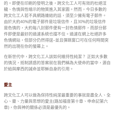
的。即便在印刷的發明之後，跨文化工人可有效的杜絕淫
穢、色情與性暗示的物質進入其家園。然而，今日多數的
跨文化工人若不具網路連結的話，須至少擁有電子郵件。
由於大約
40%
的電子郵件是垃圾信件，且
30%
的垃圾信件
是色情的，大約每八封郵件便有一封色情郵件，而部分郵
件即便是最好的過濾系統也擋不住。過濾在網上杜絕許多
色情網站，但部分仍然得逞
–
並且彈跳窗口可在任何時間突
然的出現在你的螢幕上。
在新世代中，跨文化工人該如何維持性純潔？ 正如大多數
的情況，抵制誘惑的答案就在我們稱為大使命的當中，源自
於給與摩西的誡命並耶穌自身的引用。
愛主
跨文化工人可以做為保持性純潔最重要的事就是盡全人、全
心、靈、力量與思想的愛主
(
路加福音第十章、申命記第六
章
)
，你與神的關係必須是最優先的。