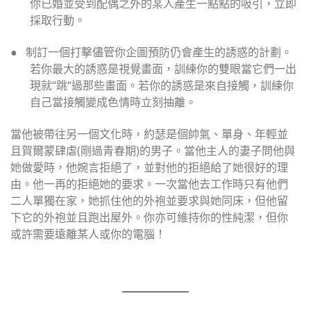
你已婚並受到配偶之外的某人產生一點點的吸引，立即
採取行動。
●
制訂一個打擊儘管你企圖預防仍會產生的誘惑的計劃。
若你最大的誘惑是視覺畫面，訓練你的雙眼當它們一出
現就
“
跳
“
過那些畫面。若你的誘惑是來自接觸，訓練你
自己當接觸變成色情時立刻抽離。
當他被帶往另一個文化時，約瑟是個帥氣、單身、年輕並
且賀爾蒙肆虐
(
剛過青春期
)
的男子。當他主人的妻子問他與
她做愛時，他婉言拒絕了，並對他的拒絕給了她很好的理
由。他一再的拒絕她的要求。一次當他去工作時只有他們
二人單獨在家，她抓住他的外袍並要求與她同床，但他留
下它的外袍並且跑出屋外。你亦可維持你的性純潔，但你
或許需要遠離某人或你的電腦！