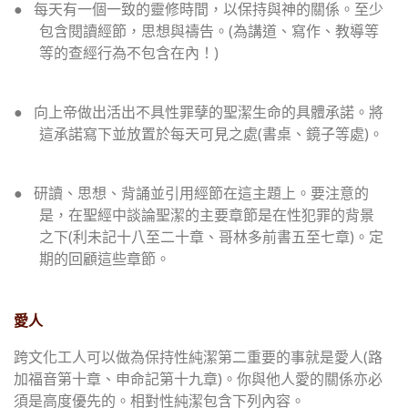
●
每天有一個一致的靈修時間，以保持與神的關係。至少
包含閱讀經節，
思想與禱告。
(
為講道、寫作、教導等
等的查經行為不包含在內！
)
●
向上帝做出活出不具性罪孽的聖潔生命的具體承諾。將
這承諾寫下並放置於每天可見之處
(
書桌、鏡子等處
)
。
●
研讀、思想、背誦並引用經節在這主題上。要注意的
是，在聖經中談論聖潔的主要章節是在性犯罪的背景
之下
(
利未記十八至二十章、哥林多前書五至七章
)
。定
期的回顧這些章節。
愛人
跨文化工人可以做為保持性純潔第二重要的事就是愛人
(
路
加福音第十章、申命記第十九章
)
。你與他人愛的關係亦必
須是高度優先的。相對性純潔包含下列內容。