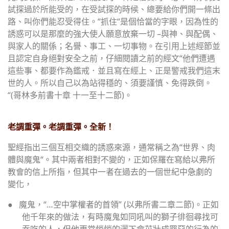
試探過於所能受的，在受試探的時候、總要給你們開一條出
路、叫你們能忍受得住。
“
抓住
“
是個恰當的字眼，因為性的
誘惑可以是那麼的強大使人願意放棄一切
–
與神、與配偶、
與家人的關係；名譽、事工、一切事物。在引用上述經節並
且認定自身絕對安全之前，仔細閱讀之前的經文
“
他們遭遇
這些事、都要作為鑑戒．並且寫在經上、正是警戒我們這末
世的人。所以自己以為站得穩的、須要謹慎、免得跌倒。
“(
哥林多前書十章 十一至十二節
)
。
老調重彈。老調重彈。全新！
聖經指出三個互相交織的誘惑來源，通常稱之為
“
世界、肉
體與魔鬼
“
。其中兩者相對不變的，正如保羅在寫給以弗所
教會的信上所指，但其中一者在過去的一個世紀中急劇的
變化，
●
魔鬼，
“…
空中掌權者的首領
” (
以弗所書二章二節
)
。正如
他千年來的做法，有時魔鬼如同吼叫的獅子徘徊尋找可
吞吃的人，但他更常悄悄的灑下會茁壯成罪惡的行為的