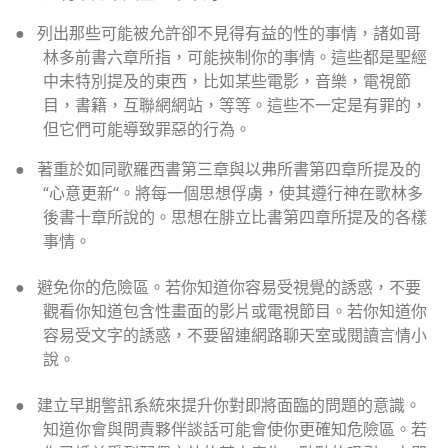
●
列出那些可能被允許卻不見得有益的性的事情，諸如哥
林多前書六章所指，可能挾制你的事情。這些都是聖經
中未特別提及的東西，比如某些電影，音樂，電視節
目，書籍，互聯網網站，等等。這些不一定是有罪的，
但它們可能導致罪惡的行為。
●
著重於如同歌羅西書第三章與以弗所書第四章所提及的
“
心意更新
“
。將每一個思想俘虜，使其遵行神在歌林多
後書十章所說的。思想在腓立比書第四章所提及的各樣
事情。
●
避免你的危險區。若你知道你容易受視覺的誘惑，不要
觀看你知道包含性畫面的影片或電視節目。若你知道你
容易受文字的誘惑，不要留連網路聊天室或閱讀言情小
說。
●
建立早期警訊系統來提升你對即將面臨的問題的意識。
知道你會與問責夥伴談話可能會使你更確知危險區。若