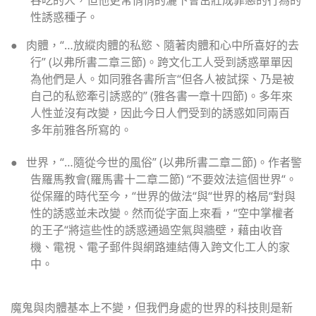
性誘惑種子。
●
肉體，
“…
放縱肉體的私慾、隨著肉體和心中所喜好的去
行
” (
以弗所書二章三節
)
。跨文化工人受到誘惑單單因
為他們是人。如同雅各書所言
“
但各人被試探、乃是被
自己的私慾牽引誘惑的
” (
雅各書一章十四節
)
。多年來
人性並沒有改變，因此今日人們受到的誘惑如同兩百
多年前雅各所寫的。
●
世界，
“…
隨從今世的風俗
” (
以弗所書二章二節
)
。作者警
告羅馬教會
(
羅馬書十二章二節
) “
不要效法這個世界
“
。
從保羅的時代至今，
“
世界的做法
“
與
“
世界的格局
“
對與
性的誘惑並未改變。然而從字面上來看，
“
空中掌權者
的王子
“
將這些性的誘惑通過空氣與牆壁，藉由收音
機、電視、電子郵件與網路連結傳入跨文化工人的家
中。
魔鬼與肉體基本上不變，但我們身處的世界的科技則是新