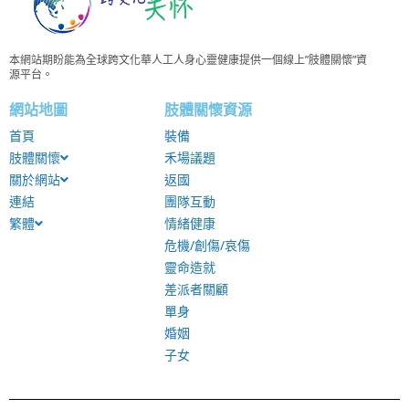
本網站期盼能為全球跨文化華人工人身心靈健康提供一個線上”肢體關懷”資
源平台。
網站地圖
肢體關懷資源
首頁
裝備
肢體關懷
禾場議題
關於網站
返國
連結
團隊互動
繁體
情緒健康
危機/創傷/哀傷
靈命造就
差派者關顧
單身
婚姻
子女