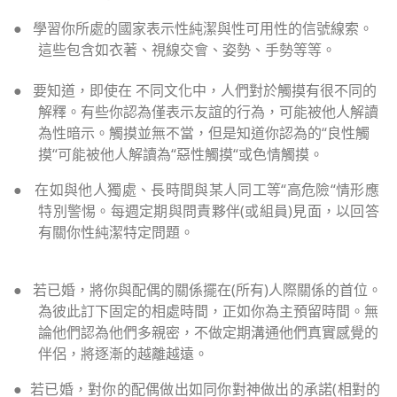
●
學習你所處的國家表示性純潔與性可用性的信號線索。
這些包含如衣著、視線交會、姿勢、手勢等等。
●
要知道，即使在 不同文化中，人們對於觸摸有很不同的
解釋。有些你認為僅表示友誼的行為，可能被他人解讀
為性暗示。觸摸並無不當，但是知道你認為的
“
良性觸
摸
“
可能被他人解讀為
“
惡性觸摸
“
或色情觸摸。
●
在如與他人獨處、長時間與某人同工等
“
高危險
“
情形應
特別警惕。每週定期與問責夥伴
(
或組員
)
見面，以回答
有關你性純潔特定問題。
●
若已婚，將你與配偶的關係擺在
(
所有
)
人際關係的首位。
為彼此訂下固定的相處時間，正如你為主預留時間。無
論他們認為他們多親密，不做定期溝通他們真實感覺的
伴侶，將逐漸的越離越遠。
●
若已婚，對你的配偶做出如同你對神做出的承諾
(
相對的