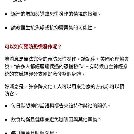
●
逐漸的增加與導致恐慌發作的情境的接觸。
●
請教醫生抗焦慮或抗抑鬱藥物的可能性。
可以如何預防恐慌發作呢？
壞消息是無法完全的預防恐慌發作。請記住，美國心理協會
說，
“
許多人都經歷過偶遇的恐慌發作
”
。有時候自主神經系
統的交感神經分支剛好激發整個身體。
好消息是，許多跨文化工人可以用來治療的方式亦可以預
防它。
●
每日默想神的話語與禱告來維持你與祂的關係。
●
飲食均衡且健康並避免咖啡因與其他藥物。
●
每日運動且睡眠充足。