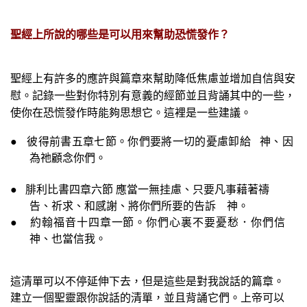
聖經上所說的哪些是可以用來幫助恐慌發作？
聖經上有許多的應許與篇章來幫助降低焦慮並增加自信與安
慰。記錄一些對你特別有意義的經節並且背誦其中的一些，
使你在恐慌發作時能夠思想它。這裡是一些建議。
●
彼得前書五章七節。你們要將一切的憂慮卸給
神、因
為祂顧念你們。
●
腓利比書四章六節 應當一無挂慮、只要凡事藉著禱
告、祈求、和感謝、將你們所要的告訴 神。
●
約翰福音十四章一節。你們心裏不要憂愁．你們信
神、也當信我。
這清單可以不停延伸下去，但是這些是對我說話的篇章。
建立一個聖靈跟你說話的清單，並且背誦它們。上帝可以