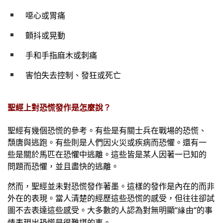
噁心或胃痛
顫抖或晃動
手和手指麻木或刺痛
害怕失去控制、發狂或死亡
聖經上對恐慌發作是怎麼說？
聖經有幾個恐慌的參考。有些是有關士兵在戰場的恐慌、
頹唐與逃跑。有些則是人們因火災或疾病而恐懼。還有一
些是關於馬匹在恐懼中逃離。這些皆是某人因著一已知的
問題而恐懼，並且盡快的逃離。
然而，聖經並未對恐慌發作著墨。這樣的發作是內在的而非
外在的表現。當人清楚的經歷這些恐慌的感受，但往往卻試
圖不去表達這些感受。大多數的人認為對無明顯
“緣
由
“
的事
情表現出恐慌是很難堪的事。