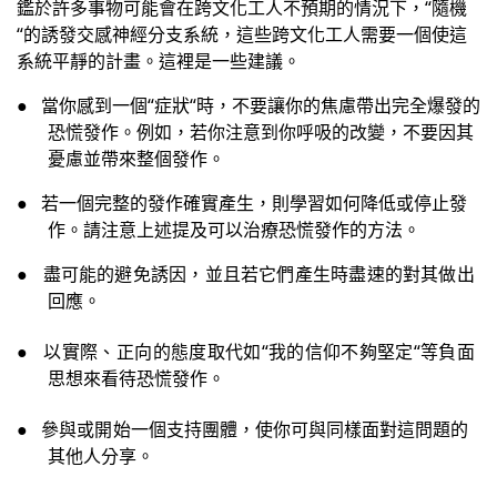
鑑於許多事物可能會在跨文化工人不預期的情況下，
“
隨機
“
的誘發交感神經分支系統，這些跨文化工人需要一個使這
系統平靜的計畫。這裡是一些建議。
●
當你感到一個
“
症狀
“
時，不要讓你的焦慮帶出完全爆發的
恐慌發作。例如，若你注意到你呼吸的改變，不要因其
憂慮並帶來整個發作。
●
若一個完整的發作確實產生，則學習如何降低或停止發
作。請注意上述提及可以治療恐慌發作的方法。
●
盡可能的避免誘因，並且若它們產生時盡速的對其做出
回應。
●
以實際、正向的態度取代如
“
我的信仰不夠堅定
“
等負面
思想來看待恐慌發作。
●
參與或開始一個支持團體，使你可與同樣面對這問題的
其他人分享。