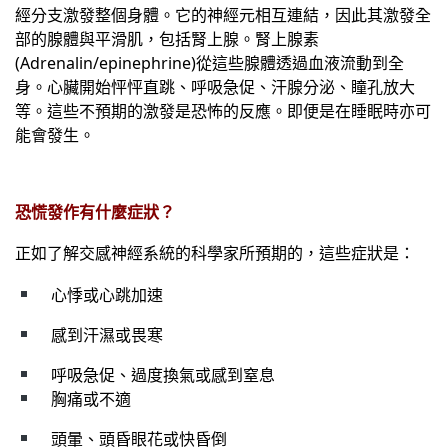
經分支激發整個身體。它的神經元相互連結，因此其激發全
部的腺體與平滑肌，包括腎上腺。腎上腺素
(Adrenalin/epinephrine)
從這些腺體透過血液流動到全
身。心臟開始怦怦直跳、呼吸急促、汗腺分泌、瞳孔放大
等。這些不預期的激發是恐怖的反應。即便是在睡眠時亦可
能會發生。
恐慌發作有什麼症狀？
正如了解交感神經系統的科學家所預期的，這些症狀是：
心悸或心跳加速
感到汗濕或畏寒
呼吸急促、過度換氣或感到窒息
胸痛或不適
頭暈、頭昏眼花或快昏倒