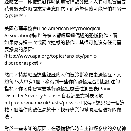
經驗之一。即便這發作時間通常僅數分鐘，人們可能會需要
花費數天的時間來完全忘卻它，而這些個體可能害怕有另一
次的經歷。
美國心理學協會
(The American Psychological
Association)
指出
“
許多人都經歷過偶遇的恐慌發作，而
如果你有過一次或兩次這樣的發作，其很可能沒有任何需
要擔憂的原因
”
(
http://www.apa.org/topics/anxiety/panic-
disorder.aspx#
)
。
然而，持續經歷這些經歷的人們被診斷為罹患恐慌症，大
約每
75
人中有
1
個。為得到一些你的恐慌是否引起關注的
指標，你可能會需要進行恐慌症嚴重性測量表
(Panic
Disorder Severity Scale)
。自我評量資料表可於
http://serene.me.uk/tests/pdss.pdf
取得。這只是一個篩
檢，但若你的數值高於十，找尋專業的幫助是個很好的做
法。
對於一些未知的原因，在恐慌發作時自主神經系統的交感神