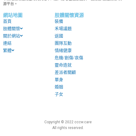
源平台。
網站地圖
肢體關懷資源
首頁
裝備
肢體關懷
禾場議題
關於網站
返國
連結
團隊互動
繁體
情緒健康
危機/創傷/哀傷
靈命造就
差派者關顧
單身
婚姻
子女
Copyright © 2022 cccw.care
All rights reserved.