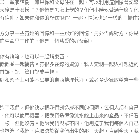
畫一顆家譜樹！如果你和父母住在一起，可以利用這個機會記錄
大後是什麼樣子？他們是怎麼上學的？他們小時候做過什麼？他
有信仰？如果你和你的配偶“困”在一起，情況也是一樣的：抓住
方分享一些有趣的回憶和一些艱難的回憶。另外
告訴
對方，你是
的生命里工作的，他是一個慈愛的好父親。
你有烤箱，也可以一起烤東⻄。
話語並一起禱告。
有很多在線的資源，私人定制一起與神親近的
首詩，記一篇日記或手帳。
屜和架子上可能不需要的東⻄整理乾淨，或者至少擺放整齊一些
造了我們，但他決定把我們創造成不同的個體，每個人都有自己
，他可以使用機器，把我們造得像流水線上出來的產品，不僅看
一樣，但他沒有。他讓我們與眾不同，他創造了我們每個人自己
也塑造了我們，這取決於從我們出生的那一天起，直到今天，我