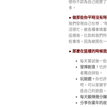
使你不認為自己經歷了
多。
►
做那些你平時沒有時
我們發現自己在想：“
活很忙，被各種事情塞
這樣做，比如和我們所
些事情。因為被困在一
►
那麼在這樣的時候我
每天嘗試做一些
發揮創意！
也許
者獨自拼貼。
玩遊戲。
你也許
吧。可以是
猜字
造自己的遊戲。
每天鍛煉幾分鐘
分享你童年的故