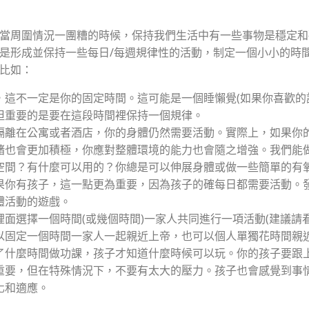
當周圍情況一團糟的時候，保持我們生活中有一些事物是穩定和
是形成並保持一些每日/每週規律性的活動，制定一個小小的時
比如：
，這不一定是你的固定時間。這可能是一個睡懶覺(如果你喜歡的
但重要的是要在這段時間裡保持一個規律。
隔離在公寓或者酒店，你的身體仍然需要活動。實際上，如果你
緒也會更加積極，你應對整體環境的能力也會隨之增強。我們能
空間？有什麼可以用的？你總是可以伸展身體或做一些簡單的有
果你有孩子，這一點更為重要，因為孩子的確每日都需要活動。
體活動的遊戲。
裡面選擇一個時間(或幾個時間)一家人共同進行一項活動(建議請看
以固定一個時間一家人一起親近上帝，也可以個人單獨花時間親
了什麼時間做功課，孩子才知道什麼時候可以玩。你的孩子要跟
重要，但在特殊情況下，不要有太大的壓力。孩子也會感覺到事
化和適應。