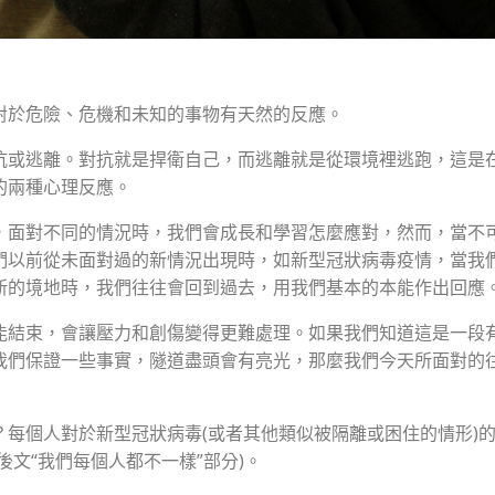
對於危險、危機和未知的事物有天然的反應。
抗或逃離。對抗就是捍衛自己，而逃離就是從環境裡逃跑，這是
的兩種心理反應。
，面對不同的情況時，我們會成長和學習怎麼應對，然而，當不
們以前從未面對過的新情況出現時，如新型冠狀病毒疫情，當我
新的境地時，我們往往會回到過去，用我們基本的本能作出回應
能結束，會讓壓力和創傷變得更難處理。如果我們知道這是一段
我們保證一些事實，隧道盡頭會有亮光，那麼我們今天所面對的
？每個人對於新型冠狀病毒(或者其他類似被隔離或困住的情形)
後文“
我們每個人都不一樣
”部分)。