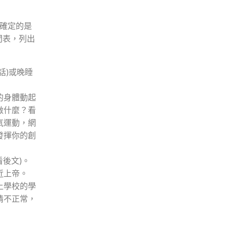
確定的是
間表，列出
話)或晚睡
的身體動起
做什麼？看
氧運動，網
發揮你的創
後文)。
近上帝。
上學校的學
情不正常，