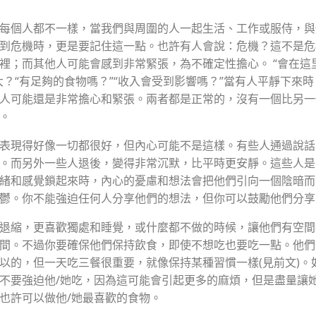
每個人都不一樣
，
當我們與周圍的人一起生活、工作或服侍，與
到危機時，更是要記住這一點。也許有人會說：危機？這不是危
裡；而其他人可能會感到非常緊張，為不確定性擔心。 “會在這
大？“有足夠的⻝物嗎？”“收入會受到影響嗎？”當有人平靜下來
人可能還是非常擔心和緊張。兩者都是正常的，沒有一個比另一
。
表現得好像一切都很好，但內心可能不是這樣。有些人通過說話
。而另外一些人退後，變得非常沉默，比平時更安靜。這些人是
緒和感覺鎖起來時，內心的憂慮和想法會把他們引向一個陰暗而
鬱。你不能強迫任何人分享他們的想法，但你可以鼓勵他們分享
退縮，更喜歡獨處和睡覺，或什麼都不做的時候，讓他們有空間
間。不過你要確保他們保持飲⻝，即使不想吃也要吃一點。他們
以的，但一天吃三餐很重要，就像保持某種習慣一樣(見前文)。
不要強迫他/她吃，因為這可能會引起更多的麻煩，但是盡量讓她
也許可以做他/她最喜歡的⻝物。