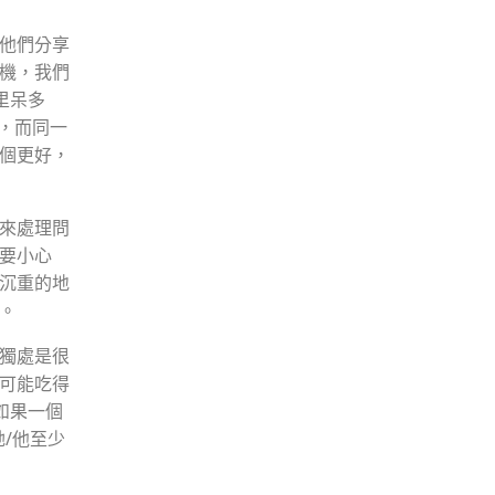
他們分享
機，我們
里呆多
時，而同一
個更好，
來處理問
要小心
沉重的地
。
獨處是很
可能吃得
如果一個
/他至少