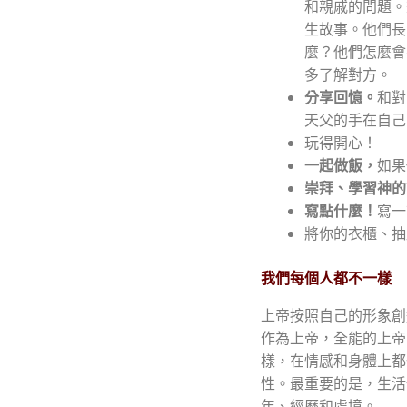
和親戚的問題。
生故事。他們長
麼？他們怎麼會
多了解對方。
分享回憶。
和對
天父的手在自己
玩得開心！
一起做飯，
如果
崇拜、學習神的
寫點什麼！
寫一
將你的衣櫃、抽
我們每個人都不一樣
上帝按照自己的形象創
作為上帝，全能的上帝
樣，在情感和身體上都
性。最重要的是，生活
年、經歷和處境。