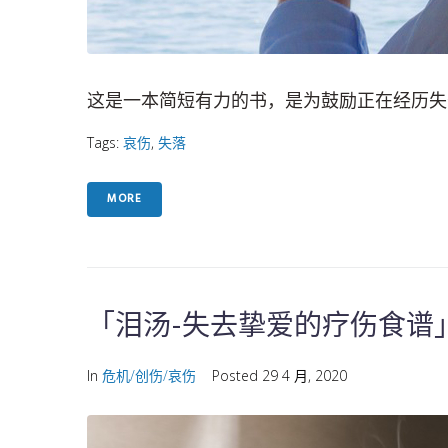
这是一本简短有力的书，是为鼓励正在经历失
Tags:
哀伤
,
失落
MORE
「泪汤-失去挚爱的疗伤食谱」
In
危机/创伤/哀伤
Posted
29 4 月, 2020