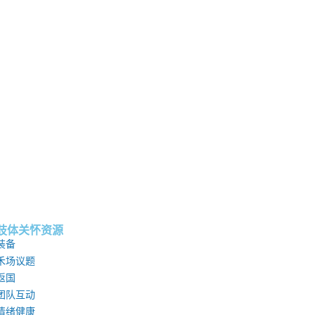
肢体关怀资源
装备
禾场议题
返国
团队互动
情绪健康