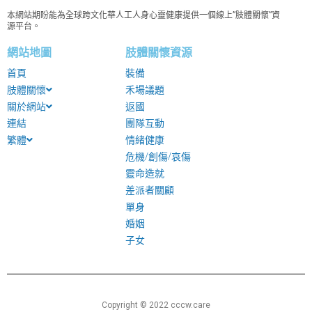
本網站期盼能為全球跨文化華人工人身心靈健康提供一個線上”肢體關懷”資
源平台。
網站地圖
肢體關懷資源
首頁
裝備
肢體關懷
禾場議題
關於網站
返國
連結
團隊互動
繁體
情緒健康
危機/創傷/哀傷
靈命造就
差派者關顧
單身
婚姻
子女
Copyright © 2022 cccw.care