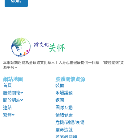
MORE
本網站期盼能為全球跨文化華人工人身心靈健康提供一個線上”肢體關懷”資
源平台。
網站地圖
肢體關懷資源
首頁
裝備
肢體關懷
禾場議題
關於網站
返國
連結
團隊互動
繁體
情緒健康
危機/創傷/哀傷
靈命造就
差派者關顧