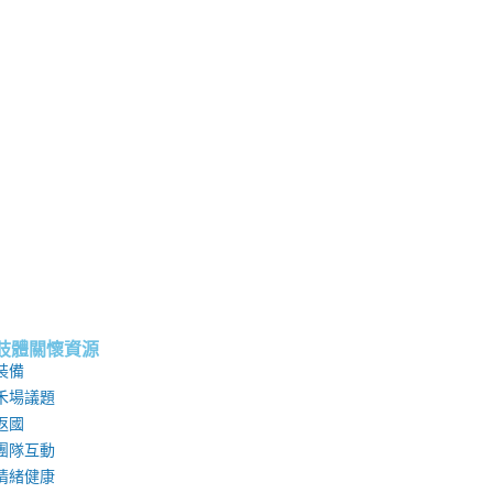
肢體關懷資源
裝備
禾場議題
返國
團隊互動
情緒健康