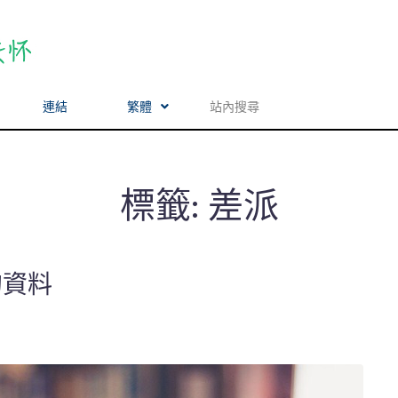
連結
繁體
標籤:
差派
的資料