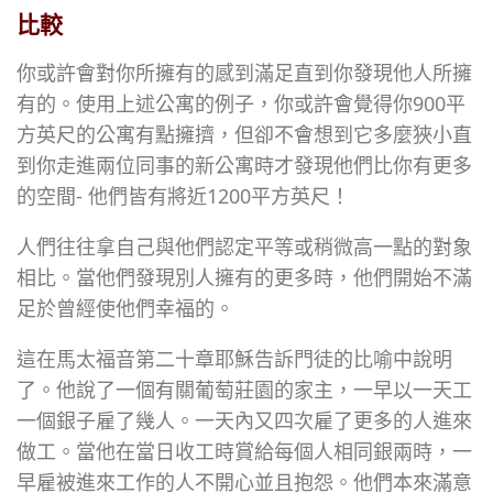
比較
你或許會對你所擁有的感到滿足直到你發現他人所擁
有的。使用上述公寓的例子，你或許會覺得你900平
方英尺的公寓有點擁擠，但卻不會想到它多麼狹小直
到你走進兩位同事的新公寓時才發現他們比你有更多
的空間- 他們皆有將近1200平方英尺！
人們往往拿自己與他們認定平等或稍微高一點的對象
相比。當他們發現別人擁有的更多時，他們開始不滿
足於曾經使他們幸福的。
這在馬太福音第二十章耶穌告訴門徒的比喻中說明
了。他說了一個有關葡萄莊園的家主，一早以一天工
一個銀子雇了幾人。一天內又四次雇了更多的人進來
做工。當他在當日收工時賞給每個人相同銀兩時，一
早雇被進來工作的人不開心並且抱怨。他們本來滿意