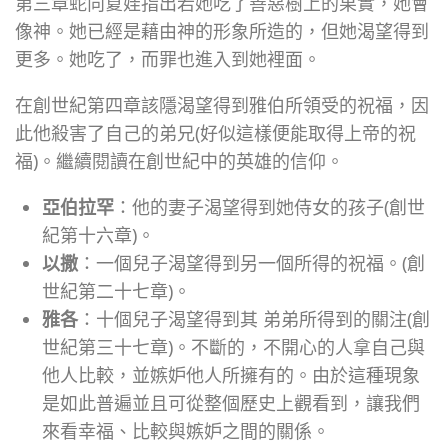
第三章蛇向夏娃指出若她吃了善惡樹上的果實，她會
像神。她已經是藉由神的形象所造的，但她渴望得到
更多。她吃了，而罪也進入到她裡面。
在創世紀第四章該隱渴望得到雅伯所領受的祝福，因
此他殺害了自己的弟兄(好似這樣便能取得上帝的祝
福)。繼續閱讀在創世紀中的英雄的信仰。
亞伯拉罕
：他的妻子渴望得到她侍女的孩子(創世
紀第十六章)。
以撒
：一個兒子渴望得到另一個所得的祝福。(創
世紀第二十七章)。
雅各
：十個兒子渴望得到其 弟弟所得到的關注(創
世紀第三十七章)。不斷的，不開心的人拿自己與
他人比較，並嫉妒他人所擁有的。由於這種現象
是如此普遍並且可從整個歷史上觀看到，讓我們
來看幸福、比較與嫉妒之間的關係。