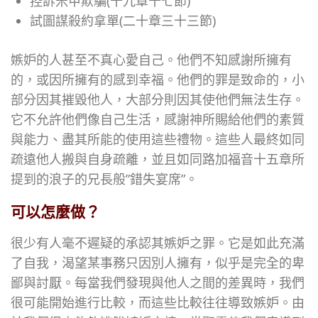
控訴米甲欺騙(十九章十七節)
試圖謀殺約拿單(二十章三十三節)
嫉妒的人甚至不真心愛自己。他們不知感謝所擁有
的，或因所擁有的感到幸福。他們的罪是致命的，小
部分因其摧毀他人，大部分則因其使他們無法生存。
它不允許他們像自己生活，感謝神所賜給他們的素質
與能力、盡其所能的使用這些禮物。這些人最終如同
疏遠他人搬與自身疏離，並且如同路加福音十五章所
提到的浪子的兄長般”錯失宴席”。
可以怎麼做？
很少有人毫不遲疑的承認其嫉妒之罪。它是如此充滿
了自我，渴望某事務只因別人擁有，似乎是完全的卑
鄙與討厭。每當我們發現與他人之間的差異時，我們
很可能開始進行比較，而這些比較往往導致嫉妒。由