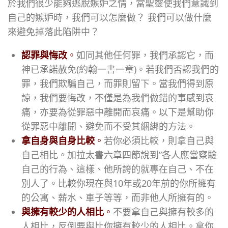
於我們很少能夠逃脫嫉妒之情，當聖靈使我們意識到
自己的嫉妒時，我們可以怎麼做？ 我們可以做什麼
來避免掉落此陷阱中？
認罪與悔改
。
如同其他任何罪，我們承認它，而
神已承諾赦免(約翰一書一章)。若我們否認我們的
罪，我們欺騙自己，而罪則留下。當我們得到原
諒，我們要悔改，不僅是為我們做錯的事感到哀
痛，亦要為從罪惡中離開而哀痛。以下是幫助你
從罪惡中離開、避免而不受其綑綁的方法。
拿自身與自身比較
。
若你必須比較，則拿自己與
自己相比。加拉太書六章四節說到”各人應當察驗
自己的行為、這樣、他所誇的就專在自己、不在
別人了。比較你現在與10年或20年前的你所擁有
的公寓、薪水、車子等等，而非他人所擁有的。
與擁有較少的人相比
。
不要拿自己與擁有較多的
人相比，反倒要與比你擁有較少的人相比。拿你