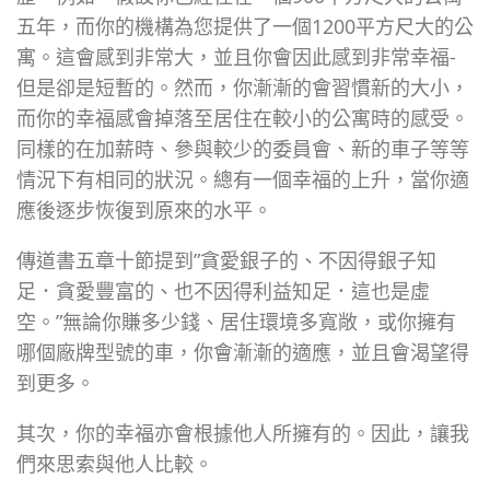
五年，而你的機構為您提供了一個1200平方尺大的公
寓。這會感到非常大，並且你會因此感到非常幸福-
但是卻是短暫的。然而，你漸漸的會習慣新的大小，
而你的幸福感會掉落至居住在較小的公寓時的感受。
同樣的在加薪時、參與較少的委員會、新的車子等等
情況下有相同的狀況。總有一個幸福的上升，當你適
應後逐步恢復到原來的水平。
傳道書五章十節提到”貪愛銀子的、不因得銀子知
足．貪愛豐富的、也不因得利益知足．這也是虛
空。”無論你賺多少錢、居住環境多寬敞，或你擁有
哪個廠牌型號的車，你會漸漸的適應，並且會渴望得
到更多。
其次，你的幸福亦會根據他人所擁有的。因此，讓我
們來思索與他人比較。